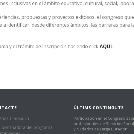
ones inclusivas en
el ámbito educativo, cultural, social, labora
periencias, propuestas y proyectos exitosos, el congreso qui
 a identificar, desde diferentes ámbitos, las barreras para la
ma y el trámite de inscripción haciendo click
AQUÍ
.
NTACTE
ÚLTIMS CONTINGUTS
Anna Clarabuch
Participación en el Congreso sob
profesionales de Servicios Socia
Coordinadora del programa
y cuidados de Larga Duración.
Interxarxes