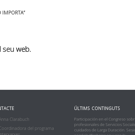
AD IMPORTA”
al seu
web
.
TACTE
ÚLTIMS CONTINGUTS
Anna Clarabuch
Participación en el Congreso sob
profesionales de Servicios Social
Coordinadora del programa
cuidados de Larga Duración. Sesi
Interxarxes