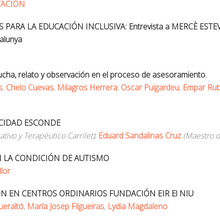
TACIÓN
ARA LA EDUCACIÓN INCLUSIVA: Entrevista a MERCÈ ESTEVE, 
talunya
, relato y observación en el proceso de asesoramiento.
s
;
Chelo Cuevas
;
Milagros Herrera
;
Oscar Puigardeu
;
Empar Rub
PACIDAD ESCONDE
tivo y Terapéutico Carrilet)
;
Eduard Sandalinas Cruz
(Maestro d
ON LA CONDICIÓN DE AUTISMO
lor
ÓN EN CENTROS ORDINARIOS FUNDACIÓN EIR El NIU
ueraltó
,
María Josep Filgueiras
,
Lydia Magdaleno