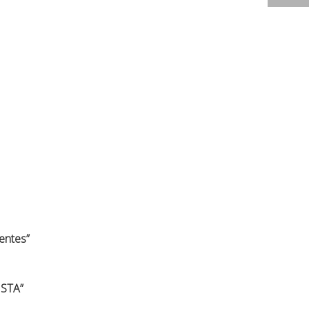
entes”
STA”