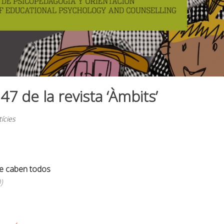
47 de la revista ‘Àmbits’
ícies
e caben todos
)