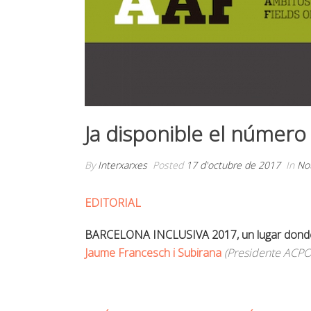
Ja disponible el número 
By
Interxarxes
Posted
17 d'octubre de 2017
In
Not
EDITORIAL
BARCELONA INCLUSIVA 2017, un lugar dond
Jaume Francesch i Subirana
(Presidente ACPO