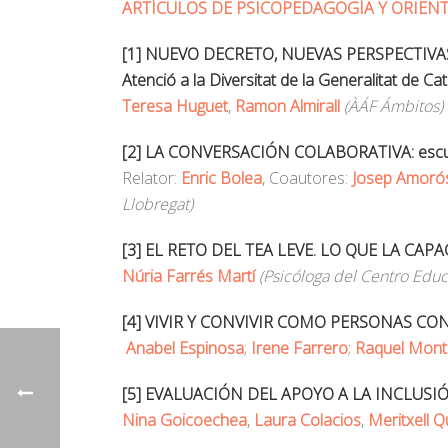
ARTÍCULOS DE PSICOPEDAGOGÍA Y ORIEN
[1] NUEVO DECRETO, NUEVAS PERSPECTIVAS P
Atenció a la Diversitat de la Generalitat de Ca
Teresa Huguet
,
Ramon Almirall
(ÀÁF Ámbitos)
[2] LA CONVERSACIÓN COLABORATIVA: escucha
Relator:
Enric Bolea
, Coautores:
Josep Amoró
Llobregat)
[3] EL RETO DEL TEA LEVE. LO QUE LA CA
Núria Farrés Martí
(Psicóloga del Centro Educa
[4] VIVIR Y CONVIVIR COMO PERSONAS C
Anabel Espinosa
;
Irene Farrero
;
Raquel Montl
[5] EVALUACIÓN DEL APOYO A LA INCLUSI
Nina Goicoechea
,
Laura Colacios
,
Meritxell Q