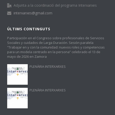
Adjunta a la coordinació del programa Interxarxes
interxarxes@gmail.com
ÚLTIMS CONTINGUTS
Participación en el Congreso sobre profesionales de Servicios
Sociales y cuidados de Larga Duración. Sesión paralela
“Trabajar en y con la comunidad: nuevos roles y competencias
para un modela centrado en la persona” celebrado el 13 de
mayo de 2026 en Zamora
PLENÀRIA INTERXARXES
PLENÀRIA INTERXARXES