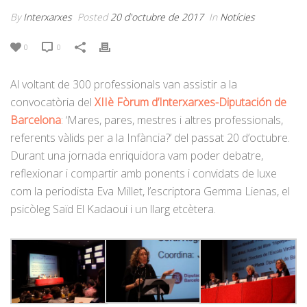
By
Interxarxes
Posted
20 d'octubre de 2017
In
Notícies
0
0
Al voltant de 300 professionals van assistir a la
convocatòria del
XIIè Fòrum d’Interxarxes-Diputación de
Barcelona
: ‘Mares, pares, mestres i altres professionals,
referents vàlids per a la Infància?’ del passat 20 d’octubre.
Durant una jornada enriquidora vam poder debatre,
reflexionar i compartir amb ponents i convidats de luxe
com la periodista Eva Millet, l’escriptora Gemma Lienas, el
psicòleg Saïd El Kadaoui i un llarg etcètera.