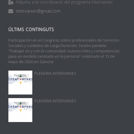
Adjunta a la coordinació del programa Interxarxes
interxarxes@gmail.com
ÚLTIMS CONTINGUTS
Participación en el Congreso sobre profesionales de Servicios
Sociales y cuidados de Larga Duración. Sesión paralela
“Trabajar en y con la comunidad: nuevos roles y competencias
para un modela centrado en la persona” celebrado el 13 de
mayo de 2026 en Zamora
PLENÀRIA INTERXARXES
PLENÀRIA INTERXARXES