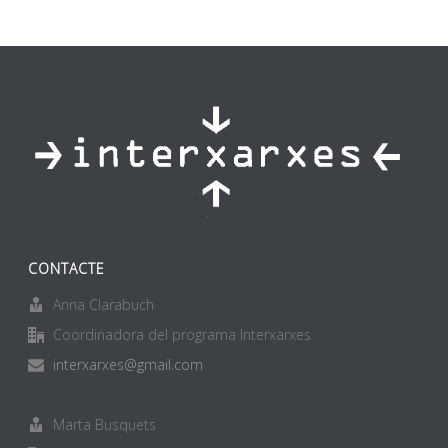
CONTACTE
Anna Clarabuch
Coordinadora del programa Interxarxes
interxarxes@gmail.com
Marta Busquets