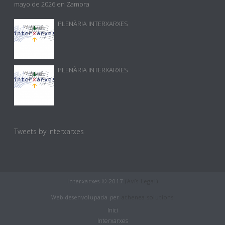
mayo de 2026 en Zamora
PLENÀRIA INTERXARXES
PLENÀRIA INTERXARXES
Tweets by interxarxes
Interxarxes © 2017
(Avís Legal)
Web desenvolupada per
athenea solutions
Inici
Interxarxes