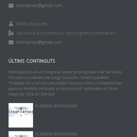
interxarxes@gmail.com
Marta Busquets
Adjunta a la coordinació del programa Interxarxes
interxarxes@gmail.com
ÚLTIMS CONTINGUTS
Participación en el Congreso sobre profesionales de Servicios
Sociales y cuidados de Larga Duración. Sesión paralela
“Trabajar en y con la comunidad: nuevos roles y competencias
para un modela centrado en la persona” celebrado el 13 de
mayo de 2026 en Zamora
PLENÀRIA INTERXARXES
PLENÀRIA INTERXARXES