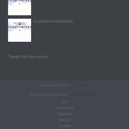
PLENÀRIA INTERXARXES
Tweets by interxarxes
Interxarxes © 2017
(Avís Legal)
Web desenvolupada per
athenea solutions
Inici
Interxarxes
Materials
Notícies
Contacte