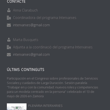
CONTACTE
Anna Clarabuch
Coordinadora del programa Interxarxes
interxarxes@gmail.com
Marta Busquets
Adjunta a la coordinació del programa Interxarxes
interxarxes@gmail.com
ÚLTIMS CONTINGUTS
Participación en el Congreso sobre profesionales de Servicios
Sociales y cuidados de Larga Duración. Sesión paralela
“Trabajar en y con la comunidad: nuevos roles y competencias
para un modela centrado en la persona” celebrado el 13 de
mayo de 2026 en Zamora
PLENÀRIA INTERXARXES